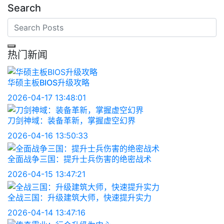
Search
热门新闻
华硕主板BIOS升级攻略
2026-04-17 13:48:01
刀剑神域：装备革新，掌握虚空幻界
2026-04-16 13:50:33
全面战争三国：提升士兵伤害的绝密战术
2026-04-15 13:47:21
全战三国：升级建筑大师，快速提升实力
2026-04-14 13:47:16