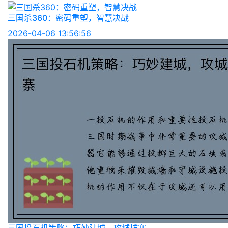
三国杀360：密码重塑，智慧决战
2026-04-06 13:56:56