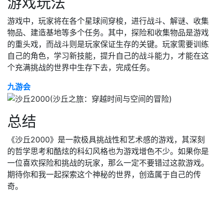
游戏玩法
游戏中，玩家将在各个星球间穿梭，进行战斗、解谜、收集
物品、建造基地等多个任务。其中，探险和收集物品是游戏
的重头戏，而战斗则是玩家保证生存的关键。玩家需要训练
自己的角色，学习新技能，提升自己的战斗能力，才能在这
个充满挑战的世界中生存下去，完成任务。
九游会
总结
《沙丘2000》是一款极具挑战性和艺术感的游戏，其深刻
的哲学思考和酷炫的科幻风格也为游戏增色不少。如果你是
一位喜欢探险和挑战的玩家，那么一定不要错过这款游戏。
期待你和我一起探索这个神秘的世界，创造属于自己的传
奇。