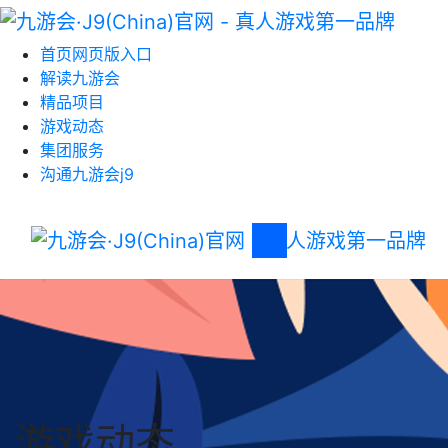
首页网页版入口
解读九游会
精品项目
游戏动态
集团服务
沟通九游会j9
游戏动态