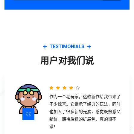
TESTIMONIALS
用户对我们说
作为一个老玩家，这款新作给我带来了
不少惊喜。它继承了经典的玩法，同时
也加入了很多新的元素，感觉既熟悉又
新鲜。期待后续的扩展包，真的很不
错！