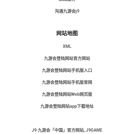
沟通九游会j9
网站地图
XML
九游会登陆网站官方网站
九游会登陆网站手机版入口
九游会登陆网站手机版官网
九游会登陆网站Web网页版
九游会登陆网站app下载地址
J9·九游会「中国」官方网站_J9GAME