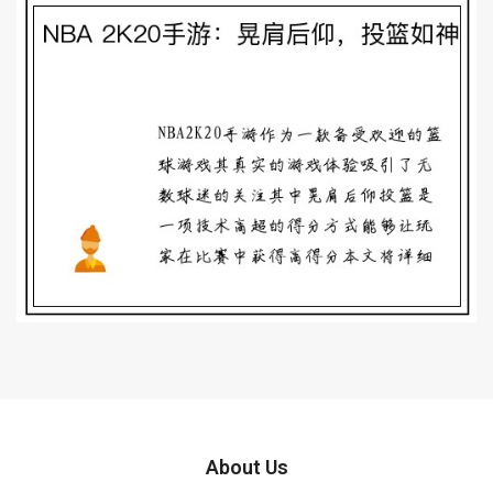
About Us